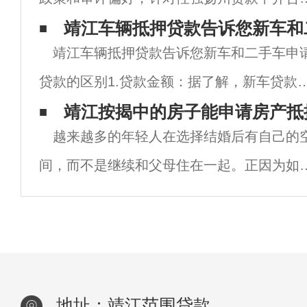
银行较多，对银行各方面都有较好的了解。
靖江车辆抵押贷款告诉您新车和
靖江车辆抵押贷款告诉您新车和二手车申
家银行都有自己的偏好，贷款审计政策也不
贷款的区别1.贷款金额：据了解，新车贷款
同。例如，如果信用调查逾期，有些银行看
额主要取决于裸车价格，可达裸车价格的
靖江按揭中的房子能申请房产抵
更重
越来越多的年轻人在选择结婚后有自己的
80%，而裸车价格不包括保险费和各种额外
间，而不是继续和父母住在一起。正因为如
用。二手车贷款金额取决于裸车价格和评估
此，越来越多的人选择分期付款贷款买房，
值
就是我们常说的按揭买房。其中，很多人都
金色的想法，但由于资金短缺，他们希望抵
房屋
地址：靖江范围贷款