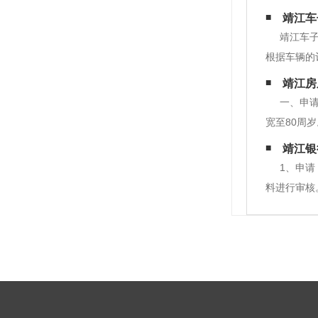
靖江车
靖江车
根据车辆的
抵押贷款能
靖江房
贷款机构在
一、申请
宽至80周
不超过4次
靖江银
不能作为主
1、申
料进行审核
效、完整，
就会进行下