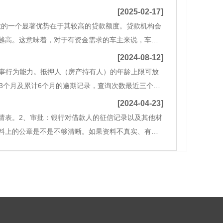
[2025-02-17]
款的一个显著优势在于其较高的贷款额度。贷款机构会
越高。这意味着，对于有资金需求的车主来说，车子
贷款相比，车子抵押贷款的利息通常更低。这是因为
[2024-08-12]
民事行为能力。抵押人（房产持有人）的年龄上限可放
3个月及累计6个月的逾期记录，查询次数最近三个月
产、金融、银行、证券、公职人员等行业的从业者一般
[2024-04-23]
请表。2、审批：银行对借款人的征信记录以及其他材
料上的公章是不是不够清晰。如果资料不真实、有
件上的签署姓名一致，经办人员会填写交接单，审核