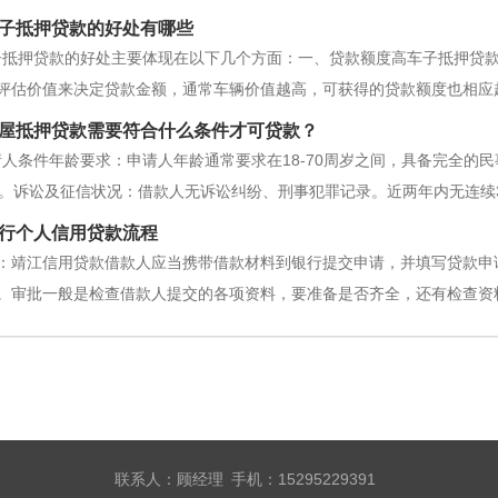
子抵押贷款的好处有哪些
子抵押贷款的好处主要体现在以下几个方面：一、贷款额度高车子抵押贷
评估价值来决定贷款金额，通常车辆价值越高，可获得的贷款额度也相应
够提供一个相对充裕的资金来源。二、贷款利息相对较低与无抵押的信用
屋抵押贷款需要符合什么条件才可贷款？
拥有车辆作为抵押物的情况下，风险
人条件年龄要求：申请人年龄通常要求在18-70周岁之间，具备完全的
岁。诉讼及征信状况：借款人无诉讼纠纷、刑事犯罪记录。近两年内无连续
，半年不超过6次。部分银行对征信查询没有硬性要求。职业限制：房地
行个人信用贷款流程
贷人，但可以作为抵押人
请：靖江信用贷款借款人应当携带借款材料到银行提交申请，并填写贷款申
。审批一般是检查借款人提交的各项资料，要准备是否齐全，还有检查资
机构会退回这些资料，并进行解释。如果资料准备齐全，并且原件和复印
一个阶段。3、信用评估：借款人的
联系人：顾经理 手机：15295229391