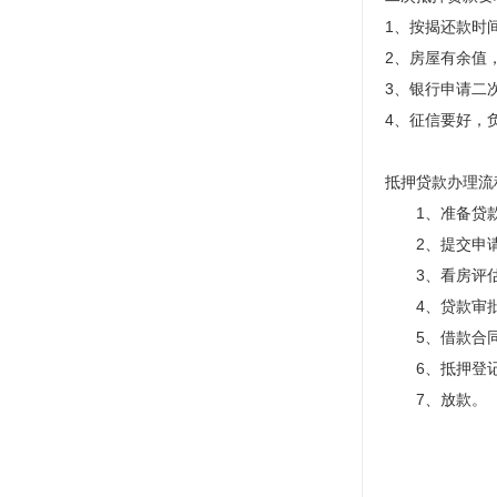
1、按揭还款时
2、房屋有余值
3、银行申请二
4、征信要好，
抵押贷款办理流
1、准备贷款材
2、提交申请
3、看房评估
4、贷款审批：
5、借款合同公
6、抵押登记手
7、放款。